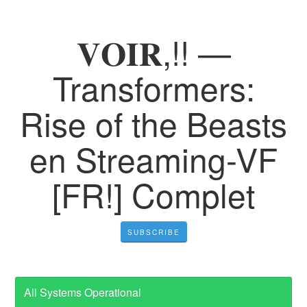
𝐕𝐎𝐈𝐑,!! —
Transformers:
Rise of the Beasts
en Streaming-VF
[FR!] Complet
SUBSCRIBE
All Systems Operational