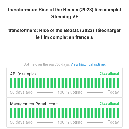
transformers: Rise of the Beasts (𝟮023) film complet
𝗦treming VF
transformers: Rise of the Beasts (𝟮023) Télécharger
le film complet en français
Uptime over the past
30
days.
View historical uptime.
Operational
API (example)
30
days ago
100
% uptime
Today
Operational
Management Portal (example)
30
days ago
100
% uptime
Today